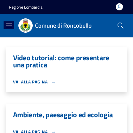
Salta al contenuto principale
Skip to footer content
Regione Lombardia
Comune di Roncobello
Video tutorial: come presentare
una pratica
VAI ALLA PAGINA
Ambiente, paesaggio ed ecologia
VAI ALLA PAGINA