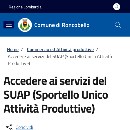
Salta al contenuto principale
Skip to footer content
Regione Lombardia
Comune di Roncobello
Briciole di pane
Home
/
Commercio ed Attività produttive
/
Accedere ai servizi del SUAP (Sportello Unico Attività
Produttive)
Accedere ai servizi del
SUAP (Sportello Unico
Attività Produttive)
Condividi