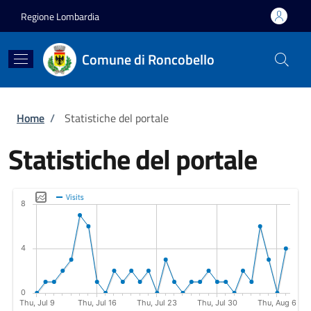
Salta al contenuto principale
Skip to footer content
Regione Lombardia
Comune di Roncobello
Briciole di pane
Home
/
Statistiche del portale
Statistiche del portale