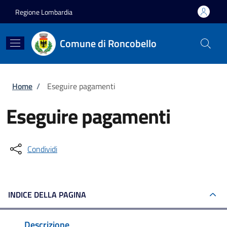
Salta al contenuto principale
Skip to footer content
Regione Lombardia
Comune di Roncobello
Briciole di pane
Home
/
Eseguire pagamenti
Eseguire pagamenti
Condividi
INDICE DELLA PAGINA
Descrizione