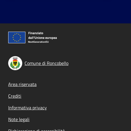
Comune di Roncobello
Footer menu
Area riservata
Crediti
Informativa privacy
Note legali
Dichiarazione di accessibilità