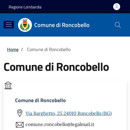
Salta al contenuto principale
Skip to footer content
Regione Lombardia
Comune di Roncobello
Briciole di pane
Home
/
Comune di Roncobello
Comune di Roncobello
Comune di Roncobello
Via Barghetto, 25 24010 Roncobello (BG)
comune.roncobello@legalmail.it