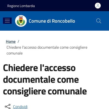
Salta al contenuto principale
Skip to footer content
Regione Lombardia
Comune di Roncobello
Briciole di pane
Home
/
Chiedere l'accesso documentale come consigliere
comunale
Chiedere l'accesso
documentale come
consigliere comunale
Condividi