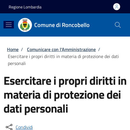
Salta al contenuto principale
Skip to footer content
Regione Lombardia
Comune di Roncobello
Briciole di pane
Home
/
Comunicare con l'Amministrazione
/
Esercitare i propri diritti in materia di protezione dei dati
personali
Esercitare i propri diritti in
materia di protezione dei
dati personali
Condividi