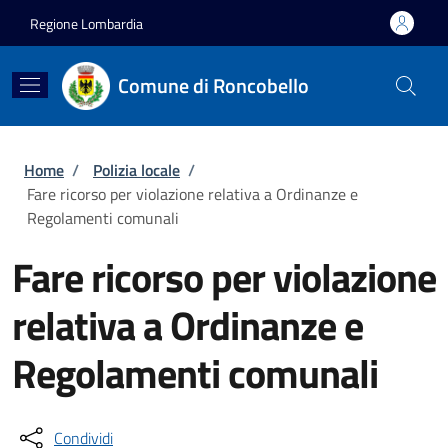
Salta al contenuto principale
Skip to footer content
Regione Lombardia
Comune di Roncobello
Briciole di pane
Home
/
Polizia locale
/
Fare ricorso per violazione relativa a Ordinanze e
Regolamenti comunali
Fare ricorso per violazione
relativa a Ordinanze e
Regolamenti comunali
Condividi