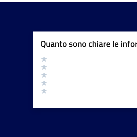
Quanto sono chiare le info
Valutazione
Valuta 5 stelle su 5
Valuta 4 stelle su 5
Valuta 3 stelle su 5
Valuta 2 stelle su 5
Valuta 1 stelle su 5