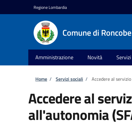
Salta al contenuto principale
Skip to footer content
Regione Lombardia
Comune di Roncobe
Amministrazione
Novità
Servizi
Briciole di pane
Home
/
Servizi sociali
/
Accedere al servizio
Accedere al servi
all'autonomia (SF