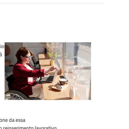
zio
à
ione da essa
un reinserimento lavorativo.