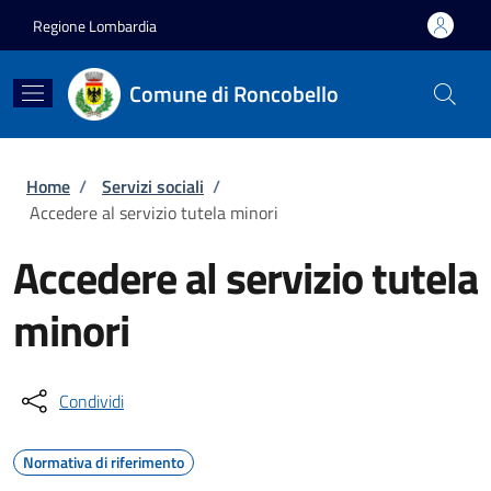
Salta al contenuto principale
Skip to footer content
Regione Lombardia
Comune di Roncobello
Briciole di pane
Home
/
Servizi sociali
/
Accedere al servizio tutela minori
Accedere al servizio tutela
minori
Condividi
Normativa di riferimento