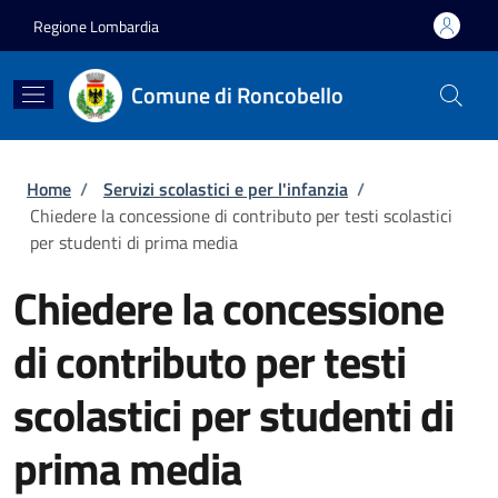
Salta al contenuto principale
Skip to footer content
Regione Lombardia
Comune di Roncobello
Briciole di pane
Home
/
Servizi scolastici e per l'infanzia
/
Chiedere la concessione di contributo per testi scolastici
per studenti di prima media
Chiedere la concessione
di contributo per testi
scolastici per studenti di
prima media