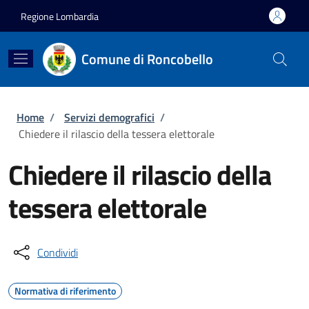
Salta al contenuto principale
Skip to footer content
Regione Lombardia
Comune di Roncobello
Briciole di pane
Home
/
Servizi demografici
/
Chiedere il rilascio della tessera elettorale
Chiedere il rilascio della
tessera elettorale
Condividi
Normativa di riferimento