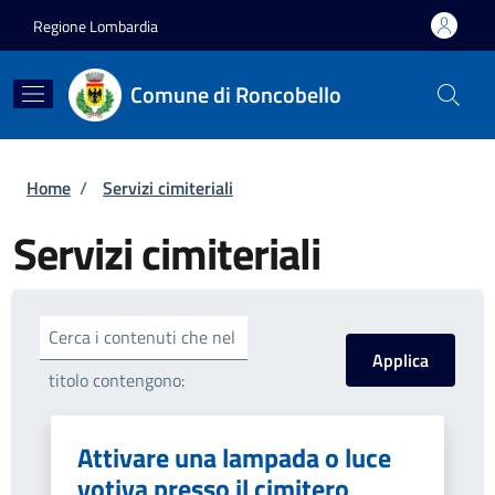
Salta al contenuto principale
Skip to footer content
Regione Lombardia
Comune di Roncobello
Briciole di pane
Home
/
Servizi cimiteriali
Servizi cimiteriali
Cerca i contenuti che nel
titolo contengono:
Attivare una lampada o luce
votiva presso il cimitero