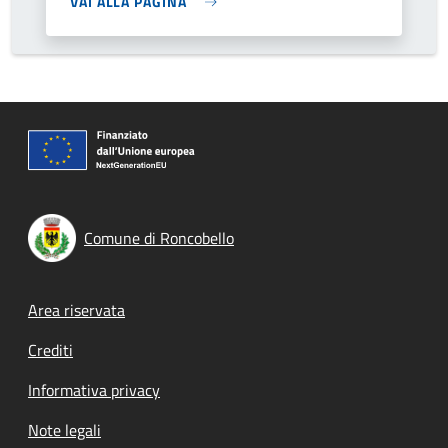
VAI ALLA PAGINA
Comune di Roncobello
Footer menu
Area riservata
Crediti
Informativa privacy
Note legali