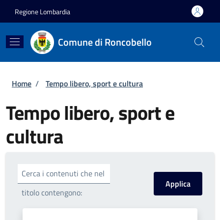
Salta al contenuto principale
Skip to footer content
Regione Lombardia
Comune di Roncobello
Briciole di pane
Home
/
Tempo libero, sport e cultura
Tempo libero, sport e
cultura
Cerca i contenuti che nel
titolo contengono: