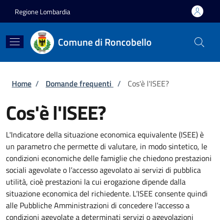
Salta al contenuto principale
Skip to footer content
Regione Lombardia
Comune di Roncobello
Briciole di pane
Home
/
Domande frequenti
/
Cos'è l'ISEE?
Cos'è l'ISEE?
L'Indicatore della situazione economica equivalente (ISEE) è
un parametro che permette di valutare, in modo sintetico, le
condizioni economiche delle famiglie che chiedono prestazioni
sociali agevolate o l’accesso agevolato ai servizi di pubblica
utilità, cioè prestazioni la cui erogazione dipende dalla
situazione economica del richiedente. L’ISEE consente quindi
alle Pubbliche Amministrazioni di concedere l’accesso a
condizioni agevolate a determinati servizi o agevolazioni