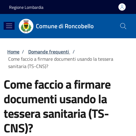
Salta al contenuto principale
Skip to footer content
Regione Lombardia
Comune di Roncobello
Briciole di pane
Home
/
Domande frequenti
/
Come faccio a firmare documenti usando la tessera
sanitaria (TS-CNS)?
Come faccio a firmare
documenti usando la
tessera sanitaria (TS-
CNS)?