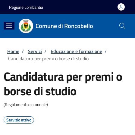
Salta al contenuto principale
Skip to footer content
Regione Lombardia
Comune di Roncobello
Briciole di pane
Home
/
Servizi
/
Educazione e formazione
/
Candidatura per premi o borse di studio
Candidatura per premi o
borse di studio
(Regolamento comunale)
Servizio attivo