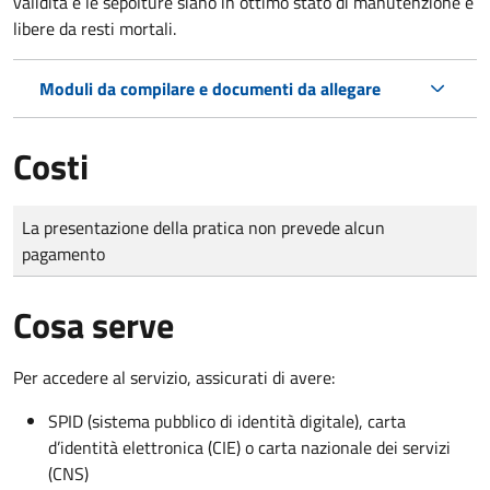
validità e le sepolture siano in ottimo stato di manutenzione e
libere da resti mortali.
Moduli da compilare e documenti da allegare
Costi
Tipo di pagamento
Importo
La presentazione della pratica non prevede alcun
pagamento
Cosa serve
Per accedere al servizio, assicurati di avere:
SPID (sistema pubblico di identità digitale), carta
d’identità elettronica (CIE) o carta nazionale dei servizi
(CNS)