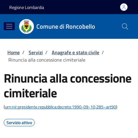
Salta al contenuto principale
Skip to footer content
Regione Lombardia
Comune di Roncobello
Briciole di pane
Home
/
Servizi
/
Anagrafe e stato civile
/
Rinuncia alla concessione cimiteriale
Rinuncia alla concessione
cimiteriale
(
urn:nir:presidente.repubblica:decreto:1990-09-10;285~art90
)
Servizio attivo