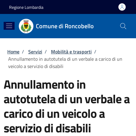
Salta al contenuto principale
Skip to footer content
Regione Lombardia
Comune di Roncobello
Briciole di pane
Home
/
Servizi
/
Mobilità e trasporti
/
Annullamento in autotutela di un verbale a carico di un
veicolo a servizio di disabili
Annullamento in
autotutela di un verbale a
carico di un veicolo a
servizio di disabili