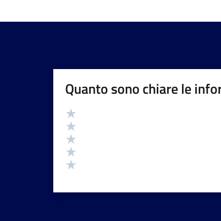
Quanto sono chiare le info
Valutazione
Valuta 5 stelle su 5
Valuta 4 stelle su 5
Valuta 3 stelle su 5
Valuta 2 stelle su 5
Valuta 1 stelle su 5