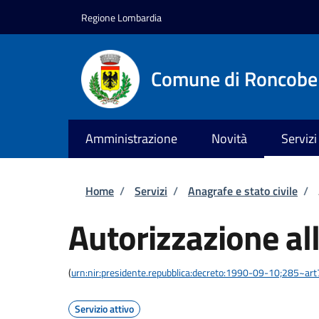
Salta al contenuto principale
Skip to footer content
Regione Lombardia
Comune di Roncobe
Amministrazione
Novità
Servizi
Briciole di pane
Home
/
Servizi
/
Anagrafe e stato civile
/
Autorizzazione al
(
urn:nir:presidente.repubblica:decreto:1990-09-10;285~ar
Servizio attivo