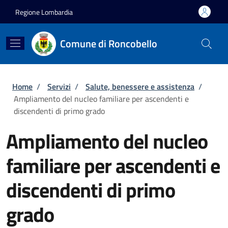
Salta al contenuto principale
Skip to footer content
Regione Lombardia
Comune di Roncobello
Briciole di pane
Home
/
Servizi
/
Salute, benessere e assistenza
/
Ampliamento del nucleo familiare per ascendenti e
discendenti di primo grado
Ampliamento del nucleo
familiare per ascendenti e
discendenti di primo
grado