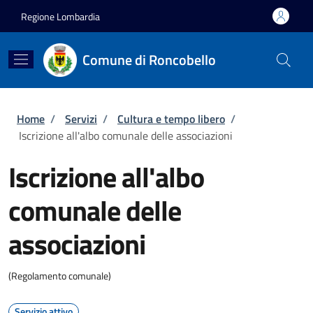
Salta al contenuto principale
Skip to footer content
Regione Lombardia
Comune di Roncobello
Briciole di pane
Home
/
Servizi
/
Cultura e tempo libero
/
Iscrizione all'albo comunale delle associazioni
Iscrizione all'albo
comunale delle
associazioni
(Regolamento comunale)
Servizio attivo