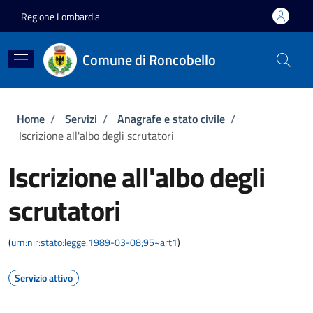
Salta al contenuto principale
Skip to footer content
Regione Lombardia
Comune di Roncobello
Briciole di pane
Home
/
Servizi
/
Anagrafe e stato civile
/
Iscrizione all'albo degli scrutatori
Iscrizione all'albo degli
scrutatori
(
urn:nir:stato:legge:1989-03-08;95~art1
)
Servizio attivo