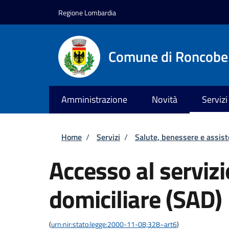
Salta al contenuto principale
Skip to footer content
Regione Lombardia
Comune di Roncobe
Amministrazione
Novità
Servizi
Briciole di pane
Home
/
Servizi
/
Salute, benessere e assis
Accesso al servizi
domiciliare (SAD)
(
urn:nir:stato:legge:2000-11-08;328~art6
)