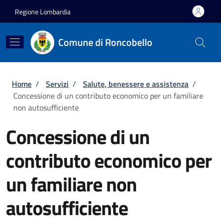
Salta al contenuto principale
Skip to footer content
Regione Lombardia
Comune di Roncobello
Briciole di pane
Home
/
Servizi
/
Salute, benessere e assistenza
/
Concessione di un contributo economico per un familiare
non autosufficiente
Concessione di un
contributo economico per
un familiare non
autosufficiente