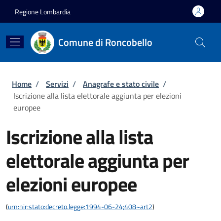
Salta al contenuto principale
Skip to footer content
Regione Lombardia
Comune di Roncobello
Briciole di pane
Home
/
Servizi
/
Anagrafe e stato civile
/
Iscrizione alla lista elettorale aggiunta per elezioni
europee
Iscrizione alla lista
elettorale aggiunta per
elezioni europee
(
urn:nir:stato:decreto.legge:1994-06-24;408~art2
)