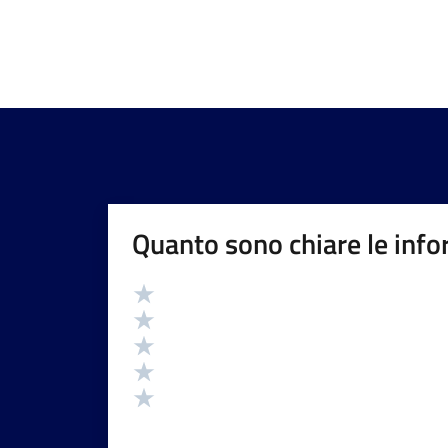
Quanto sono chiare le info
Valutazione
Valuta 5 stelle su 5
Valuta 4 stelle su 5
Valuta 3 stelle su 5
Valuta 2 stelle su 5
Valuta 1 stelle su 5