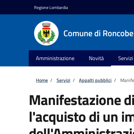
Salta al contenuto principale
Skip to footer content
Regione Lombardia
Comune di Roncobe
Amministrazione
Novità
Servizi
Briciole di pane
Home
/
Servizi
/
Appalti pubblici
/
Manife
Manifestazione di
l'acquisto di un i
dell'Amministraz