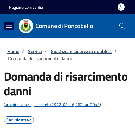
Salta al contenuto principale
Skip to footer content
Regione Lombardia
Comune di Roncobello
Briciole di pane
Home
/
Servizi
/
Giustizia e sicurezza pubblica
/
Domanda di risarcimento danni
Domanda di risarcimento
danni
(
urn:nir:stato:regio.decreto:1942-03-16;262~art2043
)
Servizio attivo