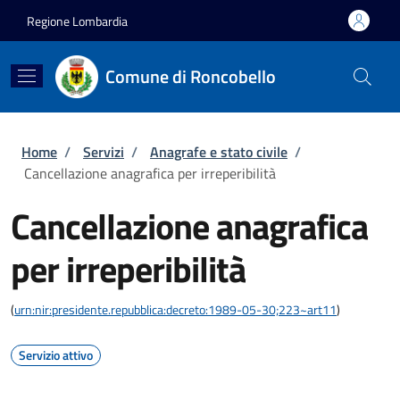
Salta al contenuto principale
Skip to footer content
Regione Lombardia
Comune di Roncobello
Briciole di pane
Home
/
Servizi
/
Anagrafe e stato civile
/
Cancellazione anagrafica per irreperibilità
Cancellazione anagrafica
per irreperibilità
(
urn:nir:presidente.repubblica:decreto:1989-05-30;223~art11
)
Servizio attivo