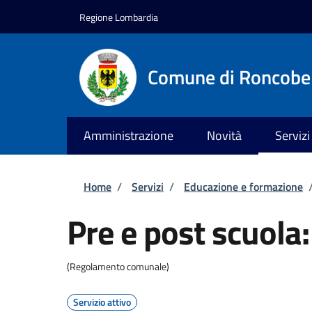
Salta al contenuto principale
Skip to footer content
Regione Lombardia
Comune di Roncobe
Amministrazione
Novità
Servizi
Briciole di pane
Home
/
Servizi
/
Educazione e formazione
Pre e post scuola: 
(Regolamento comunale)
Servizio attivo