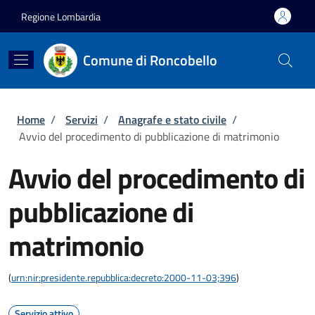
Salta al contenuto principale
Skip to footer content
Regione Lombardia
Comune di Roncobello
Briciole di pane
Home
/
Servizi
/
Anagrafe e stato civile
/
Avvio del procedimento di pubblicazione di matrimonio
Avvio del procedimento di
pubblicazione di
matrimonio
(
urn:nir:presidente.repubblica:decreto:2000-11-03;396
)
Servizio attivo