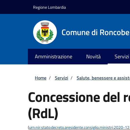
Salta al contenuto principale
Skip to footer content
Regione Lombardia
Comune di Roncobe
Amministrazione
Novità
Servizi
Briciole di pane
Home
/
Servizi
/
Salute, benessere e assis
Concessione del re
(RdL)
(
urn:nir:stato:decreto.presidente.consiglio.ministri:2020-1