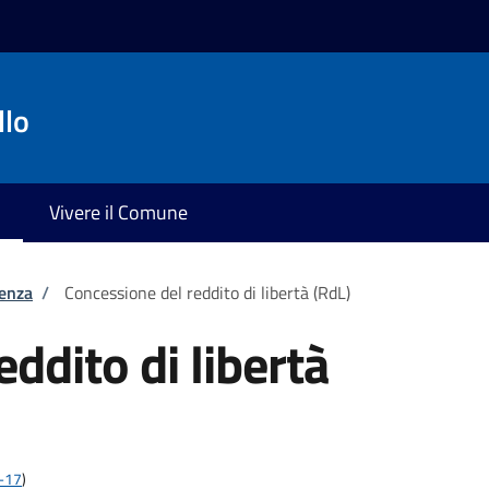
llo
Vivere il Comune
tenza
/
Concessione del reddito di libertà (RdL)
ddito di libertà
2-17
)