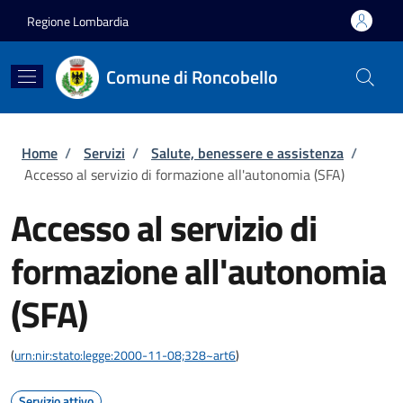
Salta al contenuto principale
Skip to footer content
Regione Lombardia
Comune di Roncobello
Briciole di pane
Home
/
Servizi
/
Salute, benessere e assistenza
/
Accesso al servizio di formazione all'autonomia (SFA)
Accesso al servizio di
formazione all'autonomia
(SFA)
(
urn:nir:stato:legge:2000-11-08;328~art6
)
Servizio attivo