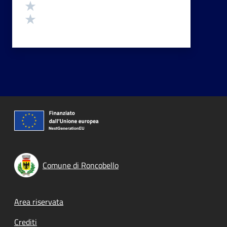
Valuta 2 stelle su 5
Valuta 1 stelle su 5
Comune di Roncobello
Footer menu
Area riservata
Crediti