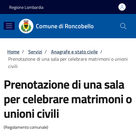
Salta al contenuto principale
Skip to footer content
Regione Lombardia
Comune di Roncobello
Briciole di pane
Home
/
Servizi
/
Anagrafe e stato civile
/
Prenotazione di una sala per celebrare matrimoni o unioni
civili
Prenotazione di una sala
per celebrare matrimoni o
unioni civili
(Regolamento comunale)