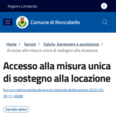
Salta al contenuto principale
Skip to footer content
Regione Lombardia
Comune di Roncobello
Briciole di pane
Home
/
Servizi
/
Salute, benessere e assistenza
/
Accesso alla misura unica di sostegno alla locazione
Accesso alla misura unica
di sostegno alla locazione
(
urn:nir:regione.lombardia;giunta.regionale:deliberazione:2020-03-
30;11-3008
)
Servizio attivo