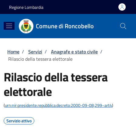
Salta al contenuto principale
Skip to footer content
Regione Lombardia
Comune di Roncobello
Briciole di pane
Home
/
Servizi
/
Anagrafe e stato civile
/
Rilascio della tessera elettorale
Rilascio della tessera
elettorale
(
urn:nir:presidente.repubblica:decreto:2000-09-08;299~art4
)
Servizio attivo