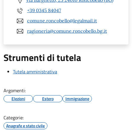
Via Barghetto, 25 24010 Roncobello (BG)
+39 0345 84047
comune.roncobello@legalmail.it
ragioneria@comune.roncobello.bg.it
Strumenti di tutela
Tutela amministrativa
Argomenti:
Elezioni
Estero
Immigrazione
Categorie:
Anagrafe e stato civile