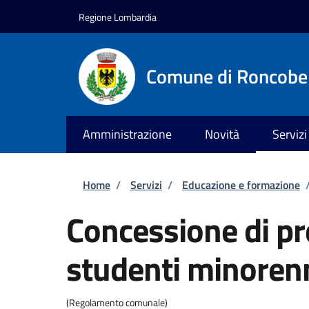
Salta al contenuto principale
Skip to footer content
Regione Lombardia
Comune di Roncobe
Amministrazione
Novità
Servizi
Briciole di pane
Home
/
Servizi
/
Educazione e formazione
Concessione di pr
studenti minoren
(Regolamento comunale)