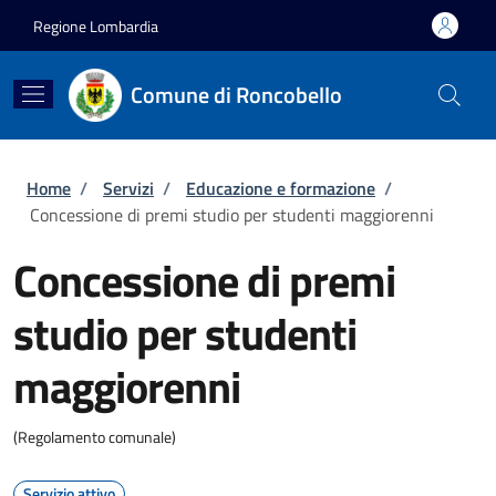
Salta al contenuto principale
Skip to footer content
Regione Lombardia
Comune di Roncobello
Briciole di pane
Home
/
Servizi
/
Educazione e formazione
/
Concessione di premi studio per studenti maggiorenni
Concessione di premi
studio per studenti
maggiorenni
(Regolamento comunale)
Servizio attivo